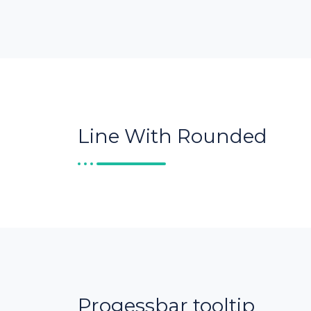
Line With Rounded
Progessbar tooltip